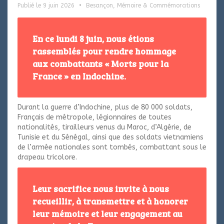
Publié le 9 juin 2026
•
Besançon
,
Mémoire & Commémorations
En ce lundi 8 juin, nous étions
rassemblés pour rendre hommage
aux combattants « Morts pour la
France » en Indochine.
Durant la guerre d’Indochine, plus de 80 000 soldats,
Français de métropole, légionnaires de toutes
nationalités, tirailleurs venus du Maroc, d’Algérie, de
Tunisie et du Sénégal, ainsi que des soldats vietnamiens
de l’armée nationales sont tombés, combattant sous le
drapeau tricolore.
Leur sacrifice nous invite à nous
recueillir, à transmettre et à honorer
leur mémoire et leur engagement au