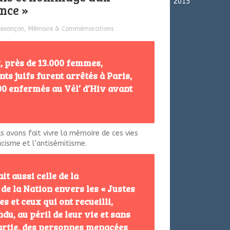
2015
ance »
esançon
,
Mémoire & Commémorations
42, près de 13.000 femmes,
s juifs furent arrêtés à Paris,
00 enfermés au Vél’ d’Hiv avant
us avons fait vivre la mémoire de ces vies
racisme et l’antisémitisme.
it aussi celle de la
de la Nation envers les « Justes
es et ceux qui ont recueilli,
du, au péril de leur vie et sans
rtie, des personnes menacées