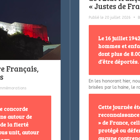
« Justes de Fr
Publié le 20 juillet 2026
•
B
Le 16 juillet 19
hommes et enfant
dont plus de 8.0
d’être déportés.
tre Français,
ns
En les honorant hier, no
brisées par la haine, le 
ommémorations
Cette journée éta
de concorde
reconnaissance 
ns autour de
» de France, cell
de la fierté
protégé ou défen
ous unit, autour
aucune contrepa
peau.