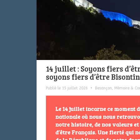
14 juillet : Soyons fiers d’ê
soyons fiers d’être Bisonti
Publié le 15 juillet 2026
•
Besançon
,
Mémoire & C
Le 14 juillet incarne ce moment 
nationale où nous nous retrouvo
notre histoire, de nos valeurs et 
d’être Français. Une fierté qui n
de la République et de notre dra