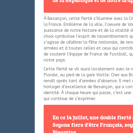
À Besançon, cette fierté s’illumine avec la C
la France. Emblème de la ville, l’oeuvre de 
puissance de notre histoire et de la vitalité 
choix symbolise l’esprit de rassemblement qu
s’agisse de célébrer la fête nationale, de r
armées et à toutes celles et ceux qui contri
de soutenir l’équipe de France de football, qu
notre pays.
Cette fierté se vit aussi localement avec le 
florale, au pied de la gare Viotte. Cher aux 
renaît après tant d’années d’absence. Il met 
horloger d’excellence de Besançon, qui a con
identité. À chaque heure qui passe, c’est une 
qui continue de s’exprimer.
En ce 14 juillet, une double fiert
Soyons fiers d’être Français, soy
Bisontins.