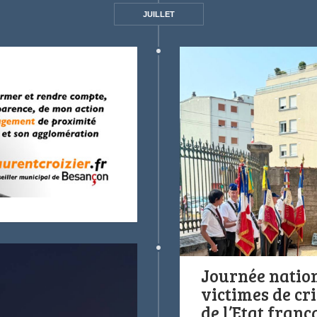
JUILLET
Journée nation
victimes de cr
de l’Etat fran