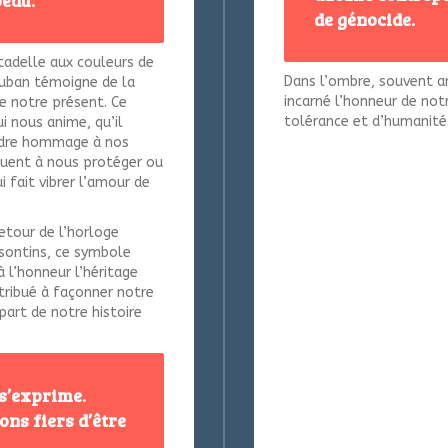
de génocide.
itadelle aux couleurs de
Dans l’ombre, souvent 
Vauban témoigne de la
incarné l’honneur de notr
de notre présent. Ce
tolérance et d’humanité
i nous anime, qu’il
endre hommage à nos
buent à nous protéger ou
i fait vibrer l’amour de
retour de l’horloge
Bisontins, ce symbole
à l’honneur l’héritage
tribué à façonner notre
part de notre histoire
é s’exprime.
ons fiers d’être