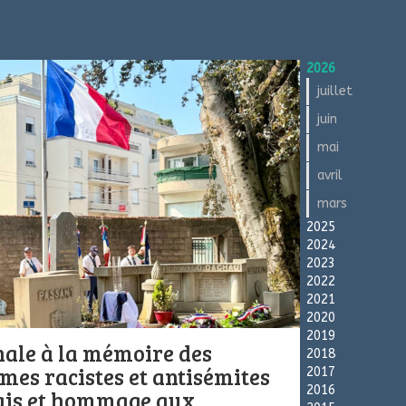
2026
juillet
juin
mai
avril
mars
2025
2024
2023
2022
2021
2020
2019
ale à la mémoire des
2018
imes racistes et antisémites
2017
2016
çais et hommage aux