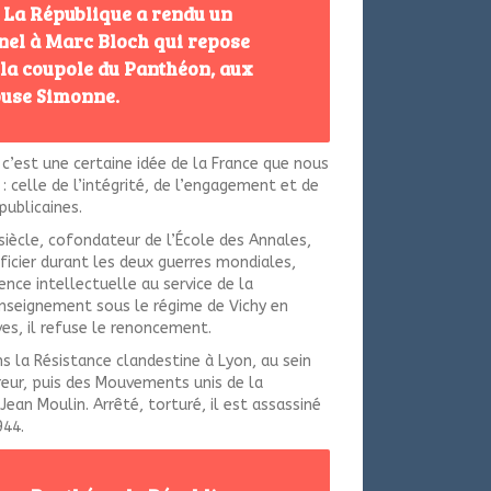
 La République a rendu un
el à Marc Bloch qui repose
la coupole du Panthéon, aux
ouse Simonne.
c’est une certaine idée de la France que nous
: celle de l’intégrité, de l’engagement et de
épublicaines.
siècle, cofondateur de l’École des Annales,
icier durant les deux guerres mondiales,
ence intellectuelle au service de la
enseignement sous le régime de Vichy en
ives, il refuse le renoncement.
ns la Résistance clandestine à Lyon, au sein
ur, puis des Mouvements unis de la
ean Moulin. Arrêté, torturé, il est assassiné
944.